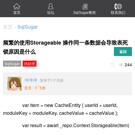
首页
论坛
SqlSugar教程
联系我们
首页
SqlSugar
>
频繁的使用Storageable 操作同一条数据会导致表死
锁原因是什么
返回
SqlSugar
待处理
244


冲冲冲
发布于1个月前
悬赏：5 飞吻
var item = new CacheEntity { userId = userId,
moduleKey = moduleKey, cacheValue = cacheValue };
var result = await _repo.Context.Storageable(item)