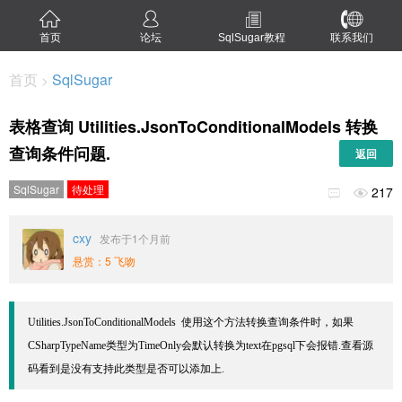
首页
论坛
SqlSugar教程
联系我们
首页
SqlSugar
>
表格查询 Utilities.JsonToConditionalModels 转换
查询条件问题.
返回
SqlSugar
待处理
217


cxy
发布于1个月前
悬赏：5 飞吻
Utilities.JsonToConditionalModels  使用这个方法转换查询条件时，如果
CSharpTypeName类型为TimeOnly会默认转换为text在pgsql下会报错.查看源
码看到是没有支持此类型是否可以添加上.