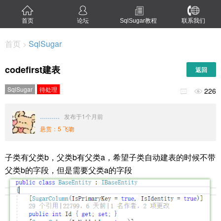
首页
论坛
SqlSugar教程
联系我们
首页
SqlSugar
>
codefirst建表
返回
SqlSugar
待处理
226


..........
发布于1个月前
悬赏：5 飞吻
子类有父类b，父类b有父类a，希望子类自动建表的时候不带
父类b的字段，但是需要父类a的字段