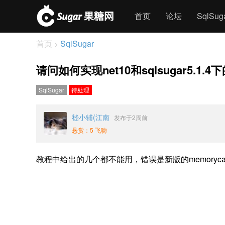
首页
论坛
SqlSu
首页
SqlSugar
>
请问如何实现net10和sqlsugar5.1
SqlSugar
待处理
嵇小辅(江南
发布于2周前
悬赏：5 飞吻
教程中给出的几个都不能用，错误是新版的memory