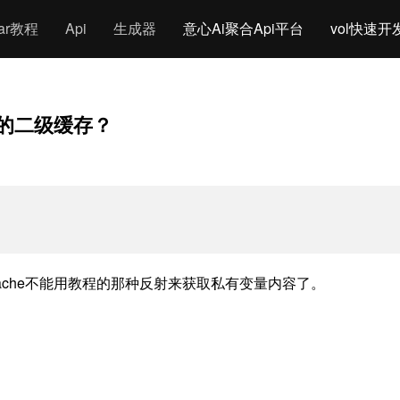
gar教程
Api
生成器
意心Ai聚合Api平台
vol快速开
.4下的二级缓存？
cache不能用教程的那种反射来获取私有变量内容了。