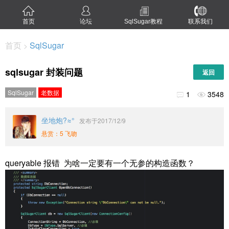
首页
论坛
SqlSugar教程
联系我们
首页
SqlSugar
>
sqlsugar 封装问题
返回
SqlSugar
老数据
1
3548


坐地炮?≈°
发布于2017/12/9
悬赏：5 飞吻
queryable 报错 为啥一定要有一个无参的构造函数？