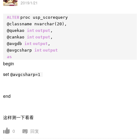
2019/1/21
ALTER
proc usp_scorequery
@classname nvarchar(20),
@quekao
int
output
,
@cankao
int
output
,
@avgdb
int
output
,
@avgcsharp
int
output
as
begin
set
@avgcsharp=1
end
这样测一下看看
0
回复