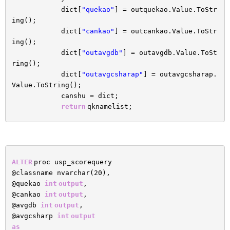
dict[
"quekao"
] = outquekao.Value.ToStr
ing();
dict[
"cankao"
] = outcankao.Value.ToStr
ing();
dict[
"outavgdb"
] = outavgdb.Value.ToSt
ring();
dict[
"outavgcsharap"
] = outavgcsharap.
Value.ToString();
canshu = dict;
return
qknamelist;
ALTER
proc usp_scorequery
@classname nvarchar(20),
@quekao
int
output
,
@cankao
int
output
,
@avgdb
int
output
,
@avgcsharp
int
output
as