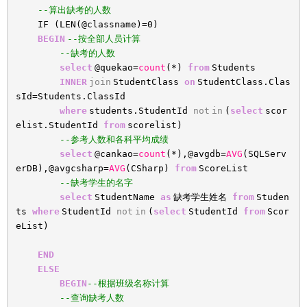
--算出缺考的人数
IF (LEN(@classname)=0)
BEGIN
--按全部人员计算
--缺考的人数
select
@quekao=
count
(*)
from
Students
INNER
join
StudentClass
on
StudentClass.Clas
sId=Students.ClassId
where
students.StudentId
not
in
(
select
scor
elist.StudentId
from
scorelist)
--参考人数和各科平均成绩
select
@cankao=
count
(*),@avgdb=
AVG
(SQLServ
erDB),@avgcsharp=
AVG
(CSharp)
from
ScoreList
--缺考学生的名字
select
StudentName
as
缺考学生姓名
from
Studen
ts
where
StudentId
not
in
(
select
StudentId
from
Scor
eList)
END
ELSE
BEGIN
--根据班级名称计算
--查询缺考人数