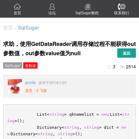
首页
论坛
SqlSugar教程
联系我们
首页
SqlSugar
>
求助，使用GetDataReader调用存储过程不能获得out
参数值，out参数value值为null
返回
SqlSugar
老数据
3
2514


yunle
发布于2019/1/20
悬赏：5 飞吻
List<
string
> qknamelist =
new
List<
str
ing
>();
Dictionary<
string
,
string
> dict =
ne
w
Dictionary<
string
,
string
>();