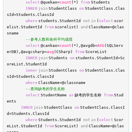
select
@quekao=
count
(*)
from
Students
INNER
join
StudentClass
on
StudentClass.Clas
sId=Students.ClassId
where
students.StudentId
not
in
(
select
scor
elist.StudentId
from
scorelist)
and
ClassName=@clas
sname
--参考人数和各科平均成绩
select
@cankao=
count
(*),@avgdb=
AVG
(SQLServ
erDB),@avgcsharp=
avg
(CSharp)
from
ScoreList
INNER
join
Students
on
students.StudentId=Sc
oreList.StudentId
inner
join
StudentClass
on
StudentClass.Clas
sId=Students.ClassId
where
ClassName=@classname
--查询缺考的学生名称
select
StudentName
as
缺考的学生名称
from
Stud
ents
INNER
join
StudentClass
on
StudentClass.ClassI
d=Students.ClassId
where
Students.StudentId
not
in
(
select
Scor
eList.StudentId
from
ScoreList)
and
ClassName=@clas