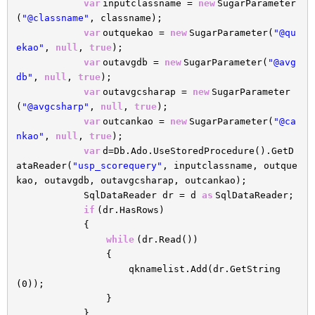
var
inputclassname =
new
SugarParameter
(
"@classname"
, classname);
var
outquekao =
new
SugarParameter(
"@qu
ekao"
,
null
,
true
);
var
outavgdb =
new
SugarParameter(
"@avg
db"
,
null
,
true
);
var
outavgcsharap =
new
SugarParameter
(
"@avgcsharp"
,
null
,
true
);
var
outcankao =
new
SugarParameter(
"@ca
nkao"
,
null
,
true
);
var
d=Db.Ado.UseStoredProcedure().GetD
ataReader(
"usp_scorequery"
, inputclassname, outque
kao, outavgdb, outavgcsharap, outcankao);
SqlDataReader dr = d
as
SqlDataReader;
if
(dr.HasRows)
{
while
(dr.Read())
{
qknamelist.Add(dr.GetString
(0));
}
}