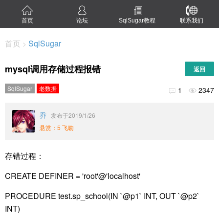
首页
论坛
SqlSugar教程
联系我们
首页
SqlSugar
>
mysql调用存储过程报错
返回
SqlSugar
老数据
1
2347


乔
发布于2019/1/26
悬赏：5 飞吻
存错过程：
CREATE DEFINER = 'root'@'localhost'
PROCEDURE test.sp_school(IN `@p1` INT, OUT `@p2`
INT)