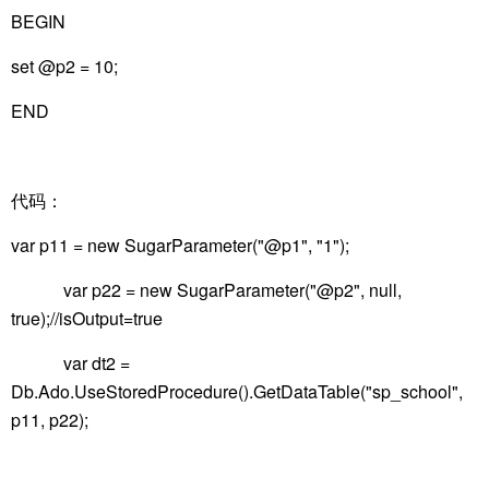
BEGIN
set @p2 = 10;
END
代码：
var p11 = new SugarParameter("@p1", "1");
var p22 = new SugarParameter("@p2", null,
true);//isOutput=true
var dt2 =
Db.Ado.UseStoredProcedure().GetDataTable("sp_school",
p11, p22);