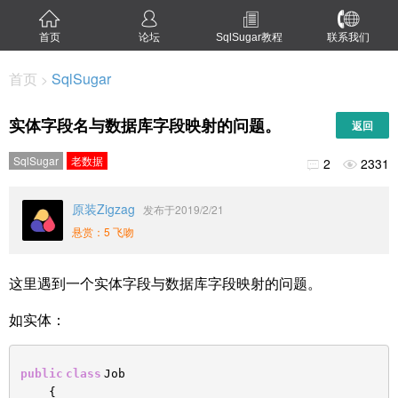
首页
论坛
SqlSugar教程
联系我们
首页
SqlSugar
>
实体字段名与数据库字段映射的问题。
返回
SqlSugar
老数据
2
2331


原装Zigzag
发布于2019/2/21
悬赏：5 飞吻
这里遇到一个实体字段与数据库字段映射的问题。
如实体：
public
class
Job
{