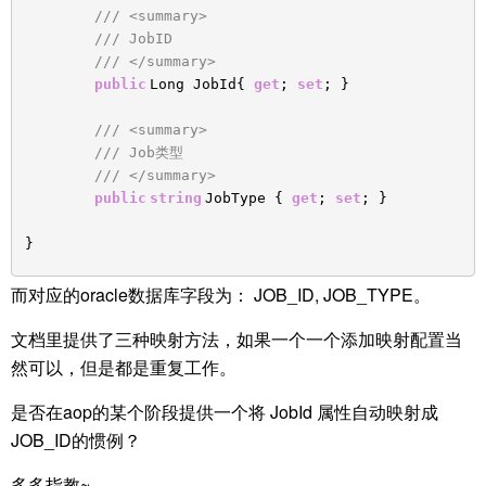
/// <summary>
/// JobID
/// </summary>
public
Long JobId{
get
;
set
; }
/// <summary>
/// Job类型
/// </summary>
public
string
JobType {
get
;
set
; }
}
而对应的oracle数据库字段为： JOB_ID, JOB_TYPE。
文档里提供了三种映射方法，如果一个一个添加映射配置当
然可以，但是都是重复工作。
是否在aop的某个阶段提供一个将 JobId 属性自动映射成
JOB_ID的惯例？
多多指教~