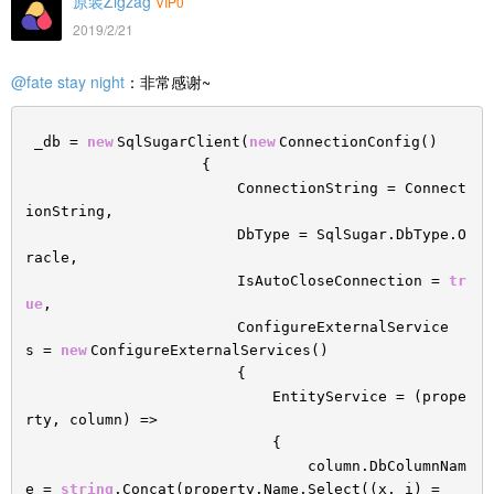
原装Zigzag
VIP0
2019/2/21
@fate stay night
：非常感谢~
_db =
new
SqlSugarClient(
new
ConnectionConfig()
{
ConnectionString = Connect
ionString,
DbType = SqlSugar.DbType.O
racle,
IsAutoCloseConnection =
tr
ue
,
ConfigureExternalService
s =
new
ConfigureExternalServices()
{
EntityService = (prope
rty, column) =>
{
column.DbColumnNam
e =
string
.Concat(property.Name.Select((x, i) =