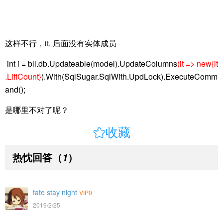
这样不行，it. 后面没有实体成员
int i = bll.db.Updateable(model).UpdateColumns
(it => new{it
.LiftCount}
).With(SqlSugar.SqlWith.UpdLock).ExecuteComm
and();
是哪里不对了呢？

收藏
热忱回答
（
）
1
fate stay night
VIP0
2019/2/25