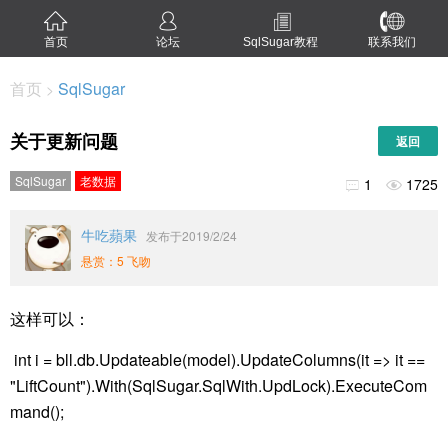
首页
论坛
SqlSugar教程
联系我们
首页
SqlSugar
>
关于更新问题
返回
SqlSugar
老数据
1
1725


牛吃蘋果
发布于2019/2/24
悬赏：5 飞吻
这样可以：
int i = bll.db.Updateable(model).UpdateColumns(it => it ==
"LiftCount").With(SqlSugar.SqlWith.UpdLock).ExecuteCom
mand();