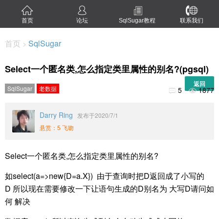
首页
论坛
SqlSugar教程
联系我们
首页
SqlSugar
>
Select一个匿名类,怎么指定类里属性的别名?(pgsql)
返回
SqlSugar
老数据
5
1877


Darry Ring
发布于2020/7/1
悬赏：5 飞吻
Select一个匿名类,怎么指定类里属性的别名?
如select(a=>new{D=a.X}) 由于查询时把D返回成了小写的
D 所以现在需要修改一下让语句生成的D别名为 大写D请问如
何 解决