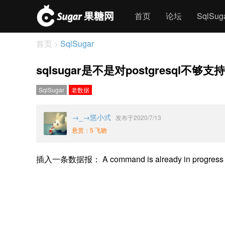
首页
论坛
SqlSu
首页
SqlSugar
>
sqlsugar是不是对postgresql不够支
SqlSugar
老数据
→_→慫小弎
发布于2020/7/13
悬赏：5 飞吻
插入一条数据报： A command is already in p