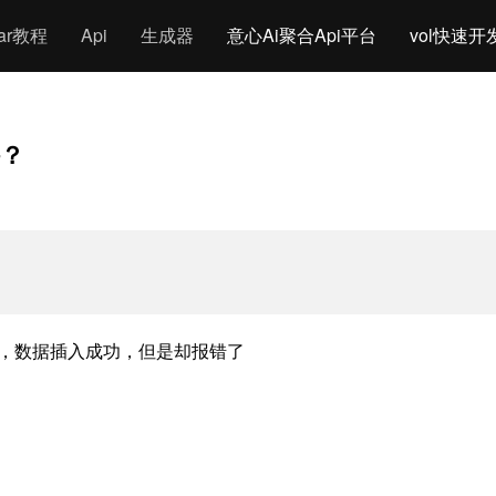
gar教程
Api
生成器
意心Ai聚合Api平台
vol快速开
持？
rogress，数据插入成功，但是却报错了