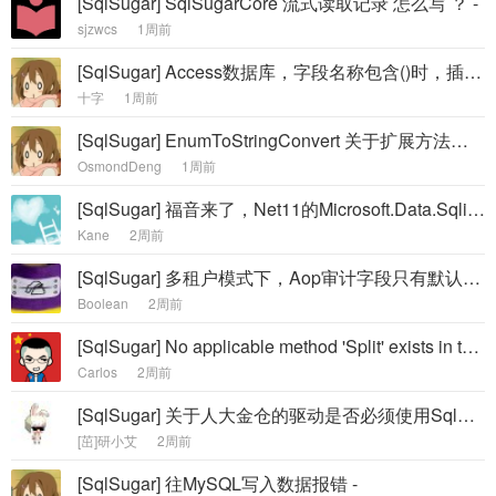
[SqlSugar] SqlSugarCore 流式读取记录 怎么写 ？ -
sjzwcs
1周前
[SqlSugar] Access数据库，字段名称包含()时，插入失败 -
十字
1周前
[SqlSugar] EnumToStringConvert 关于扩展方法的使用存在转换问题 -
OsmondDeng
1周前
[SqlSugar] 福音来了，Net11的Microsoft.Data.Sqlite自带加密 -
Kane
2周前
[SqlSugar] 多租户模式下，Aop审计字段只有默认数据库进入AOP审计字段逻辑，其他的库都没有进入 -
Boolean
2周前
[SqlSugar] No applicable method 'Split' exists in type 'String' -
Carlos
2周前
[SqlSugar] 关于人大金仓的驱动是否必须使用SqlSugarCore.Kdbndp 的问题 -
[茁]研小艾
2周前
[SqlSugar] 往MySQL写入数据报错 -