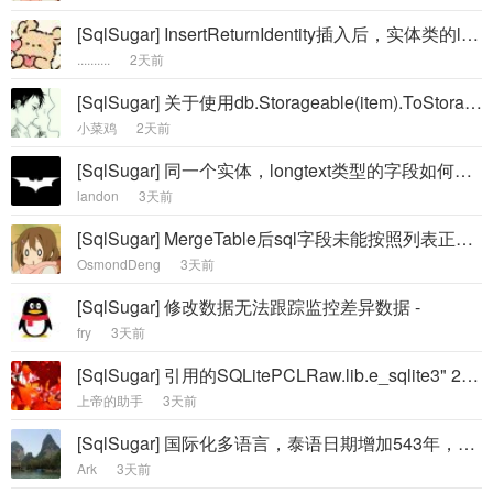
[SqlSugar] InsertReturnIdentity插入后，实体类的list数据为空，数据库有数据 -
..........
2天前
[SqlSugar] 关于使用db.Storageable(item).ToStorage()进行更新时出现数据错乱 -
小菜鸡
2天前
[SqlSugar] 同一个实体，longtext类型的字段如何兼容多种数据库？ -
landon
3天前
[SqlSugar] MergeTable后sql字段未能按照列表正常转换 -
OsmondDeng
3天前
[SqlSugar] 修改数据无法跟踪监控差异数据 -
fry
3天前
[SqlSugar] 引用的SQLitePCLRaw.lib.e_sqlite3" 2.1.11 具有已知的高严重性漏洞（5.1.4.216） -
上帝的助手
3天前
[SqlSugar] 国际化多语言，泰语日期增加543年，如何解决？ -
Ark
3天前