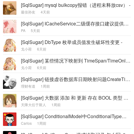
[SqlSugar] mysql bulkcopy报错（进程未释放csv） -
最佳孙友
4天前
[SqlSugar] ICacheService二级缓存接口建议提供一个异步接口。 -
PA
5天前
[SqlSugar] DbType 枚举成员值发生破坏性变更 -
戈小荷
6天前
[SqlSugar] 某些情况下映射到 TimeSpan/TimeOnly 失败 -
戈小荷
6天前
[SqlSugar] 链接虚谷数据库日期映射问题CreateTime can't convert string to datetime -
理财有道
1周前
[SqlSugar] 大数据 添加 和 更新 存在 BOOL 类型 设置数据 true false 没有生效 数据值默认都是 0 -
天降大任于斯人
1周前
[SqlSugar] ConditionalModel中ConditionalType为InLike 的时候生成sql异常 -
Carlos
1周前