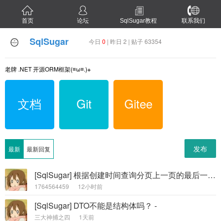
首页
论坛
SqlSugar教程
联系我们
SqlSugar
今日
0
| 昨日 2 | 贴子 63354
老牌 .NET 开源ORM框架(≡ω≡.)※
文档
Git
Gitee
发布
最新
最新回复
[SqlSugar] 根据创建时间查询分页上一页的最后一条与当前页第一条数据完全相同（查询条件完全相同情况下）。 -
1764564459
12小时前
[SqlSugar] DTO不能是结构体吗？ -
三大神捕之四
1天前