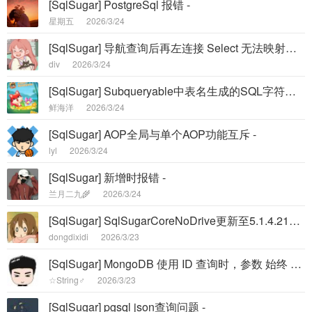
[SqlSugar] PostgreSql 报错 -
星期五
2026/3/24
[SqlSugar] 导航查询后再左连接 Select 无法映射出导航查询出来的二级实体 -
div
2026/3/24
[SqlSugar] Subqueryable中表名生成的SQL字符串未按照SugarTable特性的表名来生成 -
鲜海洋
2026/3/24
[SqlSugar] AOP全局与单个AOP功能互斥 -
lyl
2026/3/24
[SqlSugar] 新增时报错 -
兰月二九🌾
2026/3/24
[SqlSugar] SqlSugarCoreNoDrive更新至5.1.4.213后sqlite无法更新 -
dongdixidi
2026/3/23
[SqlSugar] MongoDB 使用 ID 查询时，参数 始终 查询的是 _id -
☆String♂
2026/3/23
[SqlSugar] pgsql json查询问题 -