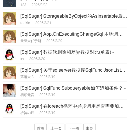
123
2026/3/23
[SqlSugar] StorageableByObject的AsInsertable后能不能加上OffIdentity，否则导入的id乱套了 -
rookie
2026/3/21
[SqlSugar] Aop.OnExecutingChangeSql 本地调试可以，但是发布linux 就不行了，帮我看下这个配置代码 -
天降大任于斯
2026/3/20
[SqlSugar] 数据软删除和差异数据对比(单表) -
fry
2026/3/20
[SqlSugar] 关于sqlserver数据库SqlFunc.JsonListObjectAny能否支持搜索 -
落落大方
2026/3/19
[SqlSugar] SqlFunc.Subqueryable如何追加条件？ -
相顾无言
2026/3/19
[SqlSugar] 在foreach循环中异步调用是否需要加上copynew -
祈祷の辰
2026/3/19
首页
上一页
下一页
末页