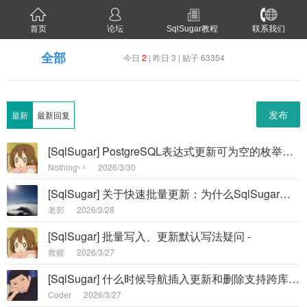
首页
论坛
SqlSugar教程
联系我们
全部
今日
2
| 昨日 3 | 贴子 63354
发布
最新
最新回复
[SqlSugar] PostgreSQL表达式更新可为空的枚举字段报错 -
Nothing丷
2026/3/30
[SqlSugar] 关于快速批量更新：为什么SqlSugar中Storageable中的BulkUpdate只更新一条记录 -
老郭
2026/3/28
[SqlSugar] 批量写入、更新默认写法疑问 -
救赎
2026/3/27
[SqlSugar] 什么时候导航插入更新和删除支持跨库呀，有计划吗？ -
Coder
2026/3/27