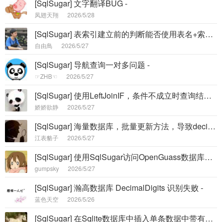
[SqlSugar] 文字翻译BUG -
凤翅天翔
2026/5/28
[SqlSugar] 表索引建立前的判断能否使用表名+索引名称判断 -
自由鳥
2026/5/27
[SqlSugar] 导航查询一对多问题 -
☞ZHB☜
2026/5/27
[SqlSugar] 使用LeftJoinIF，条件不成立时查询结果出错 -
娇娇欲静
2026/5/27
[SqlSugar] 海量数据库，批量更新方法，导致decimal精度丢失问题 -
江表貉子
2026/5/27
[SqlSugar] 使用SqlSugar访问OpenGuass数据库出现的异常问题，请大神过来。。。 -
gumpsky
2026/5/27
[SqlSugar] 瀚高数据库 DecimalDigits 识别失败 -
蓝色天空
2026/5/26
[SqlSugar] 在Sqlite数据库中插入单条数据中带有double.NaN值报错 -