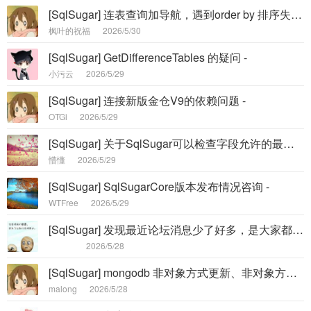
[SqlSugar] 连表查询加导航，遇到order by 排序失效的问题（BUG） -
枫叶的祝福
2026/5/30
[SqlSugar] GetDifferenceTables 的疑问 -
小污云
2026/5/29
[SqlSugar] 连接新版金仓V9的依赖问题 -
OTGi
2026/5/29
[SqlSugar] 关于SqlSugar可以检查字段允许的最大长度吗？ -
懵懂
2026/5/29
[SqlSugar] SqlSugarCore版本发布情况咨询 -
WTFree
2026/5/29
[SqlSugar] 发现最近论坛消息少了好多，是大家都用ai写代码了吗 -
2026/5/28
[SqlSugar] mongodb 非对象方式更新、非对象方式删除、事务、插入或者更新怎么使用？ -
malong
2026/5/28