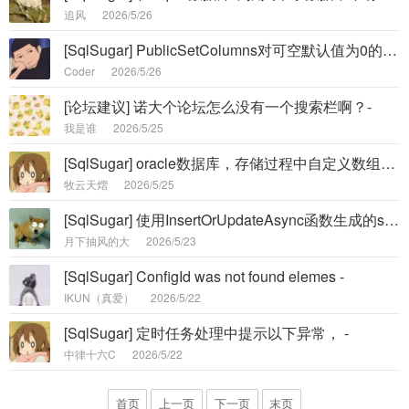
追风
2026/5/26
[SqlSugar] PublicSetColumns对可空默认值为0的字段的更新，使用方法求告知 -
Coder
2026/5/26
[论坛建议] 诺大个论坛怎么没有一个搜索栏啊？-
我是谁
2026/5/25
[SqlSugar] oracle数据库，存储过程中自定义数组类型怎么传参 -
牧云天熠
2026/5/25
[SqlSugar] 使用InsertOrUpdateAsync函数生成的sql存在语法错误 -
月下抽风的大
2026/5/23
[SqlSugar] ConfigId was not found elemes -
IKUN（真爱）
2026/5/22
[SqlSugar] 定时任务处理中提示以下异常， -
中律十六C
2026/5/22
首页
上一页
下一页
末页