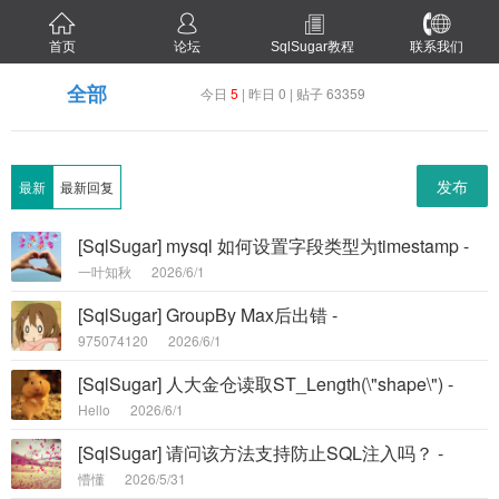
首页
论坛
SqlSugar教程
联系我们
全部
今日
5
| 昨日 0 | 贴子 63359
发布
最新
最新回复
[SqlSugar] mysql 如何设置字段类型为timestamp -
一叶知秋
2026/6/1
[SqlSugar] GroupBy Max后出错 -
975074120
2026/6/1
[SqlSugar] 人大金仓读取ST_Length(\"shape\") -
Hello
2026/6/1
[SqlSugar] 请问该方法支持防止SQL注入吗？ -
懵懂
2026/5/31