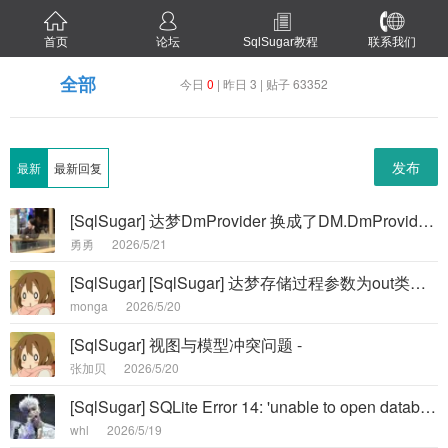
首页
论坛
SqlSugar教程
联系我们
全部
今日
0
| 昨日 3 | 贴子 63352
发布
最新
最新回复
[SqlSugar] 达梦DmProvider 换成了DM.DmProvider 初始化就报错 -
勇勇
2026/5/21
[SqlSugar] [SqlSugar] 达梦存储过程参数为out类型时，输出结果为null报错 -
monga
2026/5/20
[SqlSugar] 视图与模型冲突问题 -
张加贝
2026/5/20
[SqlSugar] SQLite Error 14: 'unable to open database file'.DbType="Sqli -
whl
2026/5/19