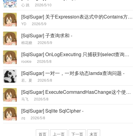
心 跳
2026/5/10
[SqlSugar] 关于Expression表达式中的Contains方法转换的SQL语句没有把集合参数化而是直接写在SQL中的疑问 -
YD
2026/5/9
[SqlSugar] 子查询求和 -
棉花糖
2026/5/9
[SqlSugar] OnLogExecuting 只捕获到select查询，update没有捕获到是为什么 -
rookie
2026/5/8
[SqlSugar] 一对一，一对多动态lamda查询问题 -
若。夏
2026/5/8
[SqlSugar] ExecuteCommandHasChange这个使用方法被移除了吗？ -
马飞
2026/5/8
[SqlSugar] Sqlite SqlCipher -
zq
2026/5/8
首页
上一页
下一页
末页