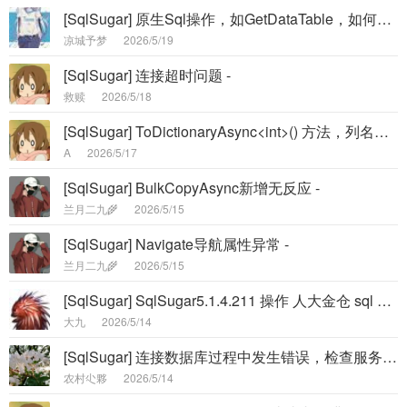
[SqlSugar] 原生Sql操作，如GetDataTable，如何强制走从库 -
凉城予梦
2026/5/19
[SqlSugar] 连接超时问题 -
救赎
2026/5/18
[SqlSugar] ToDictionaryAsync<int>() 方法，列名的映射有问题,SqlFunc也没有正确转义成count() -
A
2026/5/17
[SqlSugar] BulkCopyAsync新增无反应 -
兰月二九🌾
2026/5/15
[SqlSugar] Navigate导航属性异常 -
兰月二九🌾
2026/5/15
[SqlSugar] SqlSugar5.1.4.211 操作 人大金仓 sql server兼容版的问题 -
大九
2026/5/14
[SqlSugar] 连接数据库过程中发生错误，检查服务器是否正常连接字符串是否正确，错误信息：The type initializer fo -
农村尐夥
2026/5/14