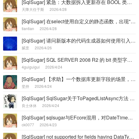
[SqlSugar] 紧急：大数据拆入更新存在 BOOL 类型 设置数据，实际更新和拆柜没有处理我的数据， -
天降大任于斯
2026/4/28
[SqlSugar] 在select使用自定义的静态函数，出现"no support Check if the "...错误 -
tiantian
2026/4/28
[SqlSugar] 请问新版本的代码生成器如何使用引入NameSpace？ -
腻歪
2026/4/26
[SqlSugar] SQL SERVER 2008 R2 的 bit 类型字段使用ODBC进行更新数据出错 -
4guiguigui
2026/4/24
[SqlSugar] 【求助】一个数据库更新字段的场景，怎么保证事务一致性 -
坚持
2026/4/24
[SqlSugar] SqlSugar关于ToPagedListAsync方法 用时值对象的数组字段返回值为null的问题 -
良士休休
2026/4/24
[SqlSugar] sqlsugar与EFcore混用，对DateTime的处理出现了问题 -
ck0077
2026/4/23
[SqlSugar] not supported for fields having DataTypeName 'public.geometr -