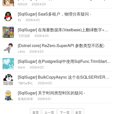
NIXUS
2026/4/23
[SqlSugar] SaaS多租户，物理分库疑问 -
fry
2026/4/23
[SqlSugar] 在海量数据库(Vastbase)上翻译数字+字符串拼接语法存在兼容性问题 -
飞羽流星
2026/4/23
[Dotnet core] ReZero.SuperAPI 参数类型不匹配-
Libra
2026/4/23
[SqlSugar] 在PostgreSql中使用SqlFunc.TrimStart发现的两个问题 -
Kane
2026/4/22
[SqlSugar] BulkCopyAsync 这个在SQLSERVER中会自动提交吗？ -
°独钓๑寒む
2026/4/22
[SqlSugar] 关于时间类型时区的疑问 -
摇曳的风筝
2026/4/21
首页
上一页
下一页
末页