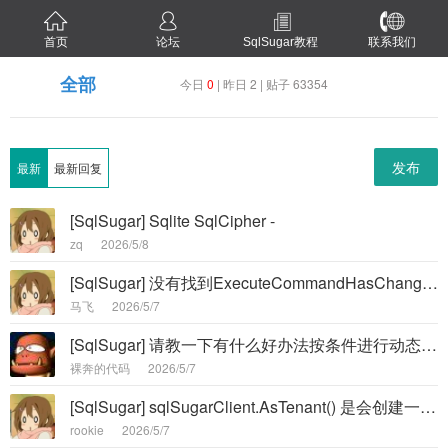
首页
论坛
SqlSugar教程
联系我们
全部
今日
0
| 昨日 2 | 贴子 63354
发布
最新
最新回复
[SqlSugar] Sqlite SqlCipher -
zq
2026/5/8
[SqlSugar] 没有找到ExecuteCommandHasChange的用法 -
马飞
2026/5/7
[SqlSugar] 请教一下有什么好办法按条件进行动态子查询 -
裸奔的代码
2026/5/7
[SqlSugar] sqlSugarClient.AsTenant() 是会创建一个新对象吗？ -
rookie
2026/5/7