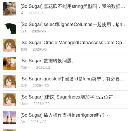
[SqlSugar] 雪花ID不能用string类型吗，我的数据库是varchar类型 -
🐏
2026/5/7
[SqlSugar] select和IgnoreColumns一起使用，IgnoreColumns不生效 -
321
2026/5/6
[SqlSugar] Oracle.ManagedDataAccess.Core OpenAsync() 高并发超时 Bug -
救赎
2026/5/6
[SqlSugar] 数据转换问题。 -
老彭丶
2026/5/2
[SqlSugar] questdb中设备Id是long类型，有必要改为string 的 symbol吗 -
单于
2026/4/30
[SqlSugar] [建议] SugarIndex增加字段占位符 -
itben
2026/4/29
[SqlSugar] 插入操作支持InsertIgnore吗？ -
SA
2026/4/28