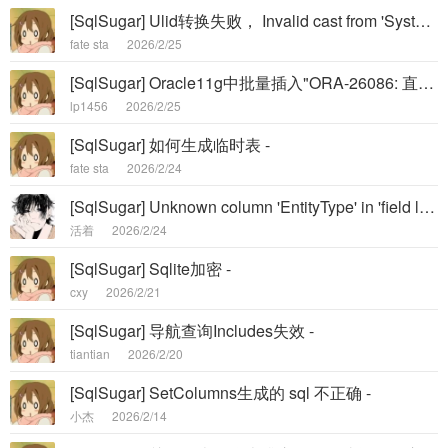
[SqlSugar] Ulid转换失败， Invalid cast from 'System.String' to 'NUlid.Ulid'. -
fate sta
2026/2/25
[SqlSugar] Oracle11g中批量插入"ORA-26086: 直接路径不支持使用触发器” -
lp1456
2026/2/25
[SqlSugar] 如何生成临时表 -
fate sta
2026/2/24
[SqlSugar] Unknown column 'EntityType' in 'field list' -
活着
2026/2/24
[SqlSugar] Sqlite加密 -
cxy
2026/2/21
[SqlSugar] 导航查询Includes失效 -
tiantian
2026/2/20
[SqlSugar] SetColumns生成的 sql 不正确 -
小杰
2026/2/14