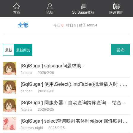
首页
论坛
SqlSugar教程
联系我们
全部
今日
0
| 昨日 2 | 贴子 63354
发布
最新
最新回复
[SqlSugar] sqlsugar问题求助 -
fate sta
2026/2/26
[SqlSugar] 使用.Select().IntoTable()批量插入时，为什么在生成的SQL文中会多出两个字段。 -
tiantian
2026/2/26
[SqlSugar] 同服务器：自动查询跨库查询----结合分表，Sql无法根据Tenant设定 库名.dbo.表名 -
fate sta
2026/2/25
[SqlSugar] select查询映射实体时候json属性映射失败。 -
fate stay night
2026/2/25