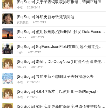
[SqlSugar] 关于子查询联表排序报错，请问正确应该如何书写 -
小杰
2026/2/14
[SqlSugar] 导航更新导致死锁问题 -
莫愁莫愁
2026/2/13
[SqlSugar] 使用软删除,逻辑删除 ,触发 DataExecuting 后 对象值里的isdelete依然是false -
fate sta
2026/2/13
[SqlSugar] SqlFunc.JsonField查询问题不知道是不是bug -
night
2026/2/12
[SqlSugar] 老师，Db.CopyNew() 时是否会造成连接不释放问题？ -
fate sta
2026/2/11
[SqlSugar] 导航更新不想删除子表数据怎么办 -
小杰
2026/2/10
[SqlSugar] 4.6.4.7版本可以使用那一版的mysql -
小杰
2026/2/9
[SqlSugar] 如何实现更新时保留字段原值并拼接新值 -