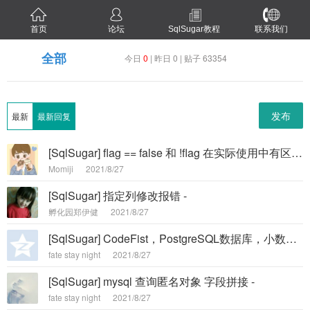
首页
论坛
SqlSugar教程
联系我们
全部
今日
0
| 昨日 0 | 贴子 63354
发布
最新
最新回复
[SqlSugar] flag == false 和 !flag 在实际使用中有区别吗 -
Momiji
2021/8/27
[SqlSugar] 指定列修改报错 -
孵化园郑伊健
2021/8/27
[SqlSugar] CodeFist，PostgreSQL数据库，小数精度缺失 -
fate stay night
2021/8/27
[SqlSugar] mysql 查询匿名对象 字段拼接 -
fate stay night
2021/8/27