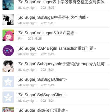
[SqlSugar] sqlsuger表中字段带有空格怎么写实体类? -
fate stay night
2021/8/25
[SqlSugar] SqlSugar中是否有这个功能 -
fate stay night
2021/8/25
[SqlSugar] sqlsugar 5.0.3.8 发布 -
朽木
2021/8/25
[SqlSugar] CAP BeginTransaction重载问题 -
fate stay night
2021/8/24
[SqlSugar] Subqueryable子查询的groupby方法可否添加支持string groupFileds 参数 -
fate stay night
2021/8/24
[SqlSugar] SqlSugarClient -
fate stay night
2021/8/24
[SqlSugar] SqlSugarClient -
fate stay night
2021/8/24
[SqlSugar] 高级保存增删改 -