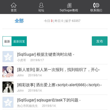
首页
论坛
SqlSugar教程
联系我们
全部
今日
3
| 昨日 0 | 贴子 63357
发布
最新
最新回复
[SqlSugar] 根据主键查询时出错 -
小虎哥
2019/6/17
[新人签到] 新人第一次报到，找到组织了，开心-
John
2019/6/14
[精彩故事] 洒出爱上擦<script>alert(666)</script>-
John
2019/6/14
[SqlSugar] sqlsugar在task下的问题 -
热心市民杨先生
2019/6/14