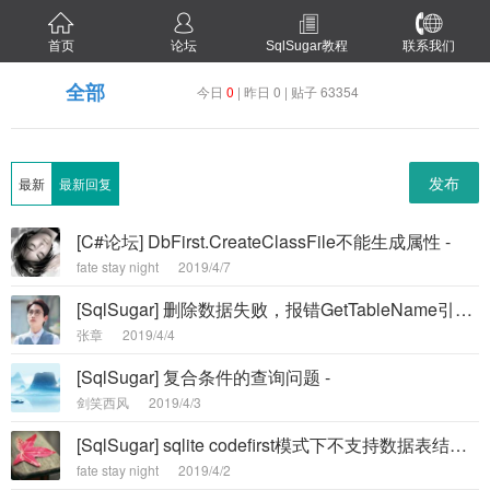
首页
论坛
SqlSugar教程
联系我们
全部
今日
0
| 昨日 0 | 贴子 63354
发布
最新
最新回复
[C#论坛] DbFirst.CreateClassFile不能生成属性 -
fate stay night
2019/4/7
[SqlSugar] 删除数据失败，报错GetTableName引发了类型system.NullReferenceException -
张章
2019/4/4
[SqlSugar] 复合条件的查询问题 -
剑笑西风
2019/4/3
[SqlSugar] sqlite codefirst模式下不支持数据表结构更新吗？ -
fate stay night
2019/4/2