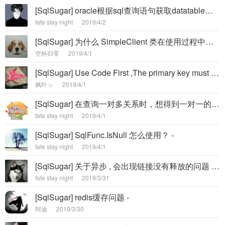
[SqlSugar] oracle根据sql查询语句获取datatable【Ado.GetDataTable(sql)】，数据库值不能为空 -
fate stay night
2019/4/2
[SqlSugar] 为什么 SimpleClient 类在使用过程中找不到 -
空杯归零
2019/4/1
[SqlSugar] Use Code First ,The primary key must not exceed 1 -
枫叶ッ
2019/4/1
[SqlSugar] 在查询一对多关系时，想得到一对一的数据怎么实现 -
fate stay night
2019/4/1
[SqlSugar] SqlFunc.IsNull 怎么使用？ -
fate stay night
2019/4/1
[SqlSugar] 关于异步 , 会出现链接没有释放的问题 , 有人知道是什么情况么? -
fate stay night
2019/3/31
[SqlSugar] redis缓存问题 -
阿迪
2019/3/30