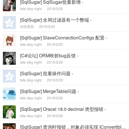
[SqlSugar] SqlSugar批量新增 -
fate stay night
2019/3/29
[SqlSugar] 全局过滤器有一个弊端 -
剑笑西风
2019/3/29
[SqlSugar] SlaveConnectionConfigs 配置 -
fate stay night
2019/3/29
[C#论坛] ORM映射bug反馈 -
fate stay night
2019/3/29
[SqlSugar] 批量操作问题 -
fate stay night
2019/3/29
[SqlSugar] MergeTable问题 -
fate stay night
2019/3/28
[SqlSugar] Oracel 18.0 decimal 类型报错 -
fate stay night
2019/3/28
[SqlSugar] 查询时报错，对象必须实现 IConvertible -