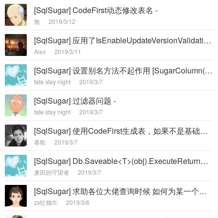
[SqlSugar] CodeFirst动态修改表名 -
無
2019/3/12
[SqlSugar] 应用了IsEnableUpdateVersionValidation的记录，同一个事务内是否可以更新多次 -
Alex
2019/3/11
[SqlSugar] 设置别名方法不起作用 [SugarColumn(ColumnName = "company_id")] -
fate stay night
2019/3/7
[SqlSugar] 过滤器问题 -
fate stay night
2019/3/7
[SqlSugar] 使用CodeFirst生成表，如果不是基础类型的话，我能不能在反射的时候给这个表的type动态附上属性 -
慕歌
2019/3/7
[SqlSugar] Db.Saveable<T>(obj).ExecuteReturnEntity插入后主键为空 -
麦田的守望者
2019/3/7
[SqlSugar] 求助各位大佬查询时候 如何为某一个字段单独加查询条件 -
zs红领巾
2019/3/6