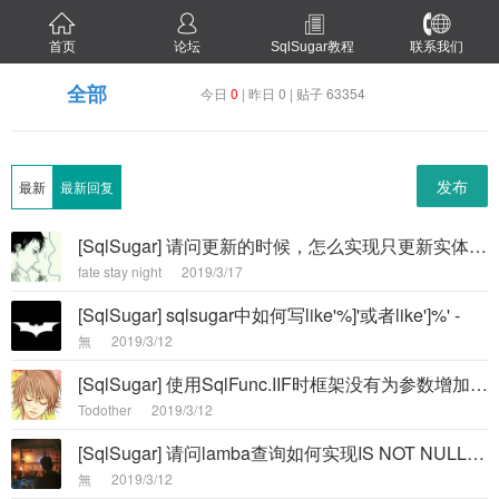
首页
论坛
SqlSugar教程
联系我们
全部
今日
0
| 昨日 0 | 贴子 63354
发布
最新
最新回复
[SqlSugar] 请问更新的时候，怎么实现只更新实体类中有值的字段，其余的不更新 -
fate stay night
2019/3/17
[SqlSugar] sqlsugar中如何写like'%]'或者like']%' -
無
2019/3/12
[SqlSugar] 使用SqlFunc.IIF时框架没有为参数增加列名 -
Todother
2019/3/12
[SqlSugar] 请问lamba查询如何实现IS NOT NULL的效果？ -
無
2019/3/12