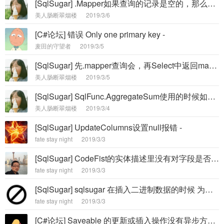
[SqlSugar] .Mapper如果查询的记录是空的，那么用了.Mapper就会报错。序列不包含任何元素 -
美人肠断翠烟楼
2019/3/6
[C#论坛] 错误 Only one primary key -
麦田的守望者
2019/3/5
[SqlSugar] 先.mapper查询会，再Select中返回mapper的子对象的字段 -
美人肠断翠烟楼
2019/3/5
[SqlSugar] SqlFunc.AggregateSum使用的时候如果里面的值都是null值则会报错 -
美人肠断翠烟楼
2019/3/4
[SqlSugar] UpdateColumns设置null报错 -
fate stay night
2019/3/3
[SqlSugar] CodeFist的实体描述里没有对字段是否为索引或索引名称的描述，导致用代码创建数据库没有时不能创建索引，现在解决了吗？ -
fate stay night
2019/3/3
[SqlSugar] sqlsugar 在插入二进制数据的时候 为何性能差这么多？ -
fate stay night
2019/3/3
[C#论坛] Saveable 的更新或插入操作没有异步方法 -