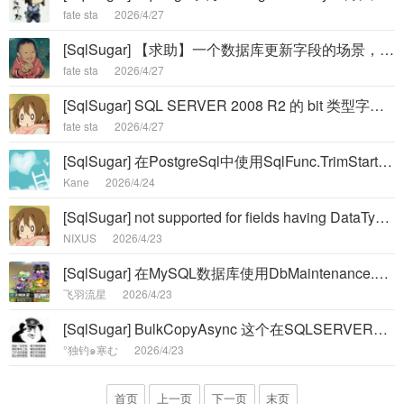
fate sta
2026/4/27
[SqlSugar] 【求助】一个数据库更新字段的场景，怎么保证事务一致性 -
fate sta
2026/4/27
[SqlSugar] SQL SERVER 2008 R2 的 bit 类型字段使用ODBC进行更新数据出错 -
fate sta
2026/4/27
[SqlSugar] 在PostgreSql中使用SqlFunc.TrimStart发现的两个问题 -
Kane
2026/4/24
[SqlSugar] not supported for fields having DataTypeName 'public.geometr -
NIXUS
2026/4/23
[SqlSugar] 在MySQL数据库使用DbMaintenance.AddColumn添加列时, 底层生成sql语句逻辑有问题 -
飞羽流星
2026/4/23
[SqlSugar] BulkCopyAsync 这个在SQLSERVER中会自动提交吗？ -
°独钓๑寒む
2026/4/23
首页
上一页
下一页
末页