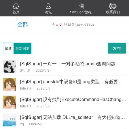
首页
论坛
SqlSugar教程
联系我们
全部
今日
0
| 昨日 3 | 贴子 63352
发布
最新
最新回复
[SqlSugar] 一对一，一对多动态lamda查询问题 -
若。夏
2026/5/8
[SqlSugar] questdb中设备Id是long类型，有必要改为string 的 symbol吗 -
fate sta
2026/5/8
[SqlSugar] 没有找到ExecuteCommandHasChange的用法 -
fate sta
2026/5/8
[SqlSugar] 无法加载 DLL“e_sqlite3”，有大佬知道如何解决吗 -
zq
2026/5/7