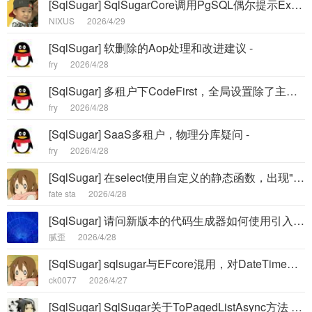
[SqlSugar] SqlSugarCore调用PgSQL偶尔提示Exception while reading from stream -
NIXUS
2026/4/29
[SqlSugar] 软删除的Aop处理和改进建议 -
fry
2026/4/28
[SqlSugar] 多租户下CodeFirst，全局设置除了主键之外的其他字段都可空问题 -
fry
2026/4/28
[SqlSugar] SaaS多租户，物理分库疑问 -
fry
2026/4/28
[SqlSugar] 在select使用自定义的静态函数，出现"no support Check if the "...错误 -
fate sta
2026/4/28
[SqlSugar] 请问新版本的代码生成器如何使用引入NameSpace？ -
腻歪
2026/4/28
[SqlSugar] sqlsugar与EFcore混用，对DateTime的处理出现了问题 -
ck0077
2026/4/27
[SqlSugar] SqlSugar关于ToPagedListAsync方法 用时值对象的数组字段返回值为null的问题 -