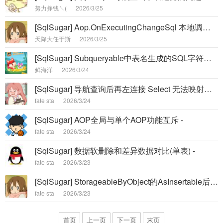
努力挣钱↖(
2026/3/25
[SqlSugar] Aop.OnExecutingChangeSql 本地调试可以，但是发布linux 就不行了，帮我看下这个配置代码 -
天降大任于斯
2026/3/25
[SqlSugar] Subqueryable中表名生成的SQL字符串未按照SugarTable特性的表名来生成 -
鲜海洋
2026/3/24
[SqlSugar] 导航查询后再左连接 Select 无法映射出导航查询出来的二级实体 -
fate sta
2026/3/24
[SqlSugar] AOP全局与单个AOP功能互斥 -
fate sta
2026/3/24
[SqlSugar] 数据软删除和差异数据对比(单表) -
fate sta
2026/3/23
[SqlSugar] StorageableByObject的AsInsertable后能不能加上OffIdentity，否则导入的id乱套了 -
fate sta
2026/3/23
首页
上一页
下一页
末页