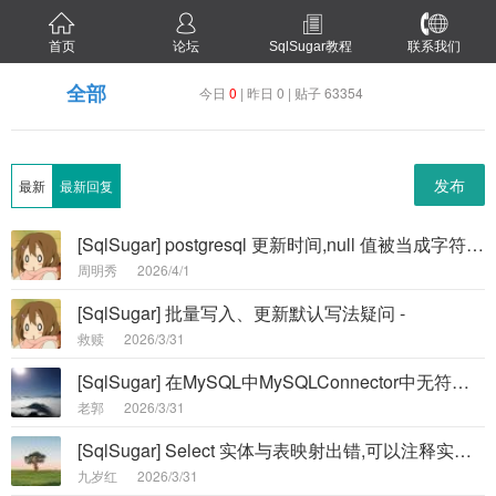
首页
论坛
SqlSugar教程
联系我们
全部
今日
0
| 昨日 0 | 贴子 63354
发布
最新
最新回复
[SqlSugar] postgresql 更新时间,null 值被当成字符串string，不能识别报错 -
周明秀
2026/4/1
[SqlSugar] 批量写入、更新默认写法疑问 -
救赎
2026/3/31
[SqlSugar] 在MySQL中MySQLConnector中无符号BIGINT自增主键情况下，如何避免SqlSugar.Distribu -
老郭
2026/3/31
[SqlSugar] Select 实体与表映射出错,可以注释实体类中的字段排查具体哪一个字段异常 -
九岁红
2026/3/31