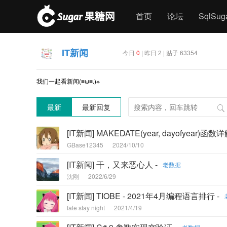
首页
论坛
SqlSu
IT新闻
今日
0
| 昨日 2 | 贴子 63354
我们一起看新闻(≡ω≡.)※
最新
最新回复
[IT新闻] MAKEDATE(year, dayofyear)函数详
GBase12345
2024/10/10
[IT新闻] 干，又来恶心人 -
老数据
沈刚
2022/6/29
[IT新闻] TIOBE - 2021年4月编程语言排行 -
fate stay night
2021/4/19