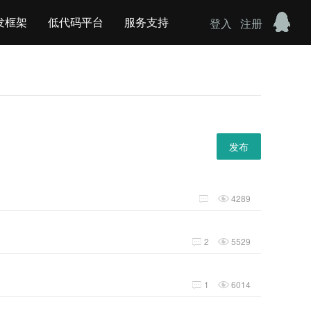
发框架
低代码平台
服务支持
登入
注册
发布
4289


2
5529


1
6014

