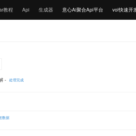
gar教程
Api
生成器
意心Ai聚合Api平台
vol快速开
解 -
处理完成
老数据