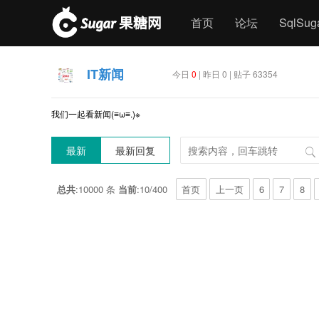
首页
论坛
SqlSu
IT新闻
今日
0
| 昨日 0 | 贴子 63354
我们一起看新闻(≡ω≡.)※
最新
最新回复
总共
:10000 条
当前
:10/400
首页
上一页
6
7
8