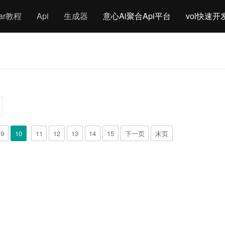
gar教程
Api
生成器
意心Ai聚合Api平台
vol快速开
9
10
11
12
13
14
15
下一页
末页