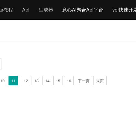
gar教程
Api
生成器
意心Ai聚合Api平台
vol快速开
10
11
12
13
14
15
16
下一页
末页