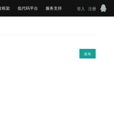
发框架
低代码平台
服务支持
登入
注册
发布