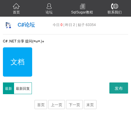
首页
论坛
SqlSugar教程
联系我们
C#论坛
今日
0
| 昨日 2 | 贴子 63354
C# .NET 分享 提问(≡ω≡.)※
文档
发布
最新
最新回复
首页
上一页
下一页
末页