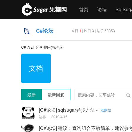
首页
论坛
SqlSu
C#论坛
今日
1
| 昨日 3 | 贴子 63353
C# .NET 分享 提问(≡ω≡.)※
文档
最新
最新回复
[C#论坛] sqlsugar异步方法 -
老数据
边界
2019/4/16
[C#论坛] 建议：查询组合不够简单，建议参