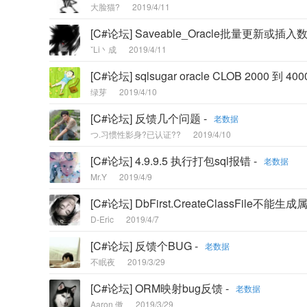
大脸猫?
2019/4/11
[C#论坛] Saveable_Oracle批量更新或
ˇLi丶成
2019/4/11
[C#论坛] sqlsugar oracle CLOB 2000 
绿芽
2019/4/10
[C#论坛] 反馈几个问题 -
老数据
つ.习惯性影身?已认证??
2019/4/10
[C#论坛] 4.9.9.5 执行打包sql报错 -
老数据
Mr.Y
2019/4/9
[C#论坛] DbFirst.CreateClassFile不能生成属
D-Eric
2019/4/7
[C#论坛] 反馈个BUG -
老数据
不眠夜
2019/3/29
[C#论坛] ORM映射bug反馈 -
老数据
Aaron 傲
2019/3/29