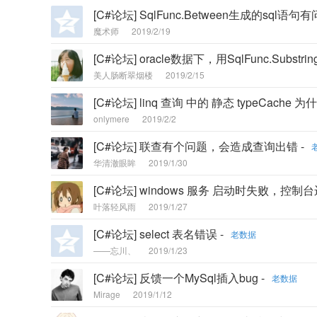
[C#论坛] SqlFunc.Between生成的sql语句有
魔术师
2019/2/19
[C#论坛] oracle数据下，用SqlFunc.Substr
美人肠断翠烟楼
2019/2/15
[C#论坛] linq 查询 中的 静态 typeCac
onlymere
2019/2/2
[C#论坛] 联查有个问题，会造成查询出错 -
华清澈眼眸
2019/1/30
[C#论坛] windows 服务 启动时失败，控制台
叶落轻风雨
2019/1/27
[C#论坛] select 表名错误 -
老数据
——忘川、
2019/1/23
[C#论坛] 反馈一个MySql插入bug -
老数据
Mirage
2019/1/12