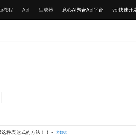
gar教程
Api
生成器
意心Ai聚合Api平台
vol快速开
考这种表达式的方法！！ -
老数据