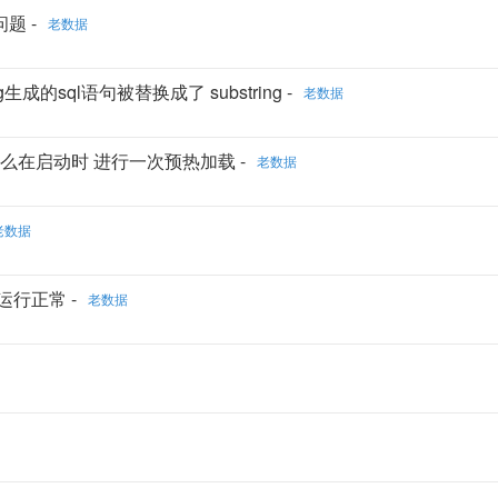
问题 -
老数据
ing生成的sql语句被替换成了 substring -
老数据
he 为什么在启动时 进行一次预热加载 -
老数据
老数据
运行正常 -
老数据