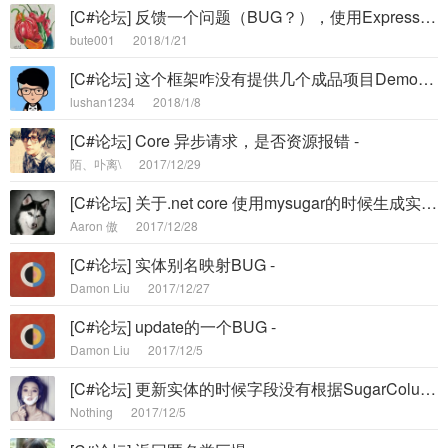
[C#论坛] 反馈一个问题（BUG？），使用Expressionable拼接条件的问题 -
bute001
2018/1/21
[C#论坛] 这个框架咋没有提供几个成品项目Demo呢？ -
lushan1234
2018/1/8
[C#论坛] Core 异步请求，是否资源报错 -
陌、卟离\
2017/12/29
[C#论坛] 关于.net core 使用mysugar的时候生成实体问题 -
Aaron 傲
2017/12/28
[C#论坛] 实体别名映射BUG -
Damon Liu
2017/12/27
[C#论坛] update的一个BUG -
Damon Liu
2017/12/5
[C#论坛] 更新实体的时候字段没有根据SugarColumn 生成sql语句 -
Nothing
2017/12/5