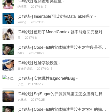
[C#论坛] 返回匿名类巨慢 -
绝情草
2017/11/17
[C#论坛] Insertable可以支持DataTable吗？ -
Young
2017/11/6
[C#论坛] 使用了ModelContext就不能返回完整对象合集 -
吴
2017/11/1
[C#论坛] CodeFist的实体描述里没有对字段是否为索引或索引名称的描述，导致用代码创建数据库没有时不能创建索引，能否提供方法？ -
hdz?
2017/10/22
[C#论坛] 过滤字段设置 -
寰褨的遠呢
2017/10/15
[C#论坛] 实体属性IsIgnore的Bug -
子仁
2017/10/12
[C#论坛] SqlSugar的开源源码里面怎么没有注释呢？ -
史林枫
2017/9/25
[C#论坛] CodeFist的实体描述里没有对索引的描述，导致用代码创建数据库没有时不能创建索引，能否提供方法？ -