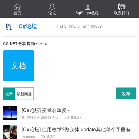
首页
论坛
SqlSugar教程
联系我们
C#论坛
今日
5
| 昨日 0 | 贴子 63359
C# .NET 分享 提问(≡ω≡.)※
文档
发布
最新
最新回复
[C#论坛] 变量名重复 -
期待明天不如做好今天
2018/3/27
[C#论坛] 使用枚举?做实体,update其他单个字段有bug,枚举字段会被更新成0 -
mancos
2018/3/9