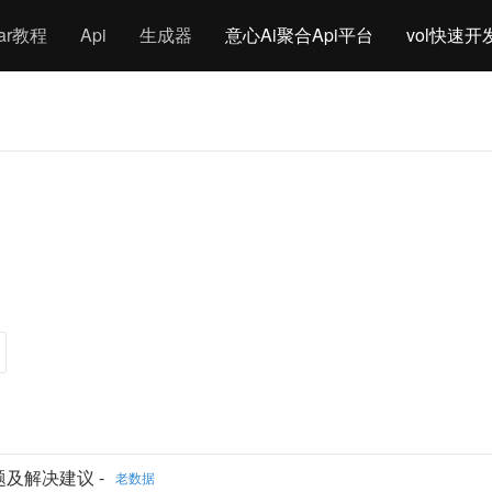
gar教程
Api
生成器
意心Ai聚合Api平台
vol快速开
e问题及解决建议 -
老数据