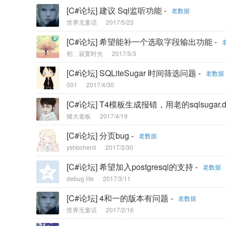
[C#论坛] 建议 Sql监听功能 -
老数据
世界无童话
2017/5/23
[C#论坛] 希望能补一个选取字段输出功能 -
初、寂寞时光
2017/5/3
[C#论坛] SQLiteSugar 时间筛选问题 -
老数据
001
2017/4/30
[C#论坛] T4模板生成报错，用老的sqlsugar.d
猪大老板
2017/4/19
[C#论坛] 分页bug -
老数据
yshbchenli
2017/3/30
[C#论坛] 希望加入postgresql的支持 -
老数据
debug life
2017/3/11
[C#论坛] 4和一的版本有问题 -
老数据
世界无童话
2017/2/16