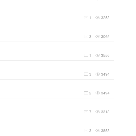
1
3253


3
3065


1
3556


3
3494


2
3494


7
3313


3
3858

