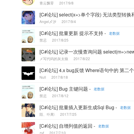
青云飘零
2017/9/8
[C#论坛] select(x=>单个字段) 无法类型转
Angel〆汐
2017/9/4
[C#论坛] 批量更新 提示不支持 -
老数据
禁忌
2017/8/25
[C#论坛] 记录一次慢查询问题 select(m=>new { 
メ写代码的灰太狼
2017/8/22
[C#论坛] 4.x bug反馈 Where语句中的 第
Null
2017/8/18
[C#论坛] Bug 主键问题 -
老数据
禁忌
2017/8/12
[C#论坛] 批量插入更新生成Sql Bug -
老数据
陌、卟离\
2017/7/25
[C#论坛] 自增列值的返回 -
老数据
zyf
2017/7/10