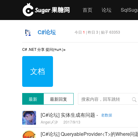
首页
论坛
SqlSu
C#论坛
今日
1
| 昨日 3 | 贴子 63353
C# .NET 分享 提问(≡ω≡.)※
文档
最新
最新回复
[C#论坛] 实体生成有问题 -
老数据
Angel〆汐
2017/9/13
[C#论坛] QueryableProvider<T>的Wher