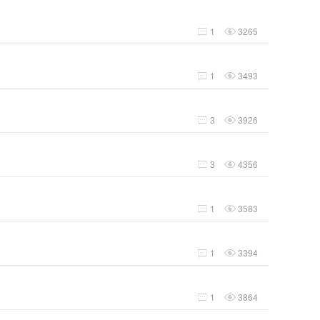
1
3265


1
3493


3
3926


3
4356


1
3583


1
3394


1
3864

