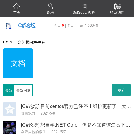
首页
论坛
SqlSugar教程
联系我们
C#论坛
今日
0
| 昨日 4 | 贴子 63349
C# .NET 分享 提问(≡ω≡.)※
文档
发布
最新
最新回复
[C#论坛] 目前centos官方已经停止维护更新了，大家都选择哪个服务器系统呢？ -
骨感魅力
2021/5/8
[C#论坛] 想自学.NET Core，但是不知道该怎么下手，从B站上学，感觉都不懂，自学能力差怎么办？？ -
会弹吉他的猴子
2021/5/7