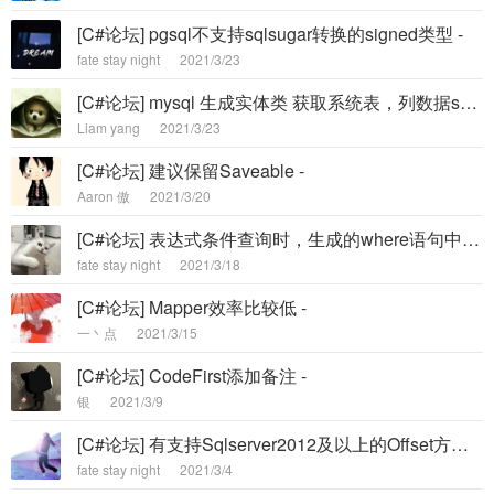
[C#论坛] pgsql不支持sqlsugar转换的signed类型 -
fate stay night
2021/3/23
[C#论坛] mysql 生成实体类 获取系统表，列数据sql性能差，需要优化 -
Liam yang
2021/3/23
[C#论坛] 建议保留Saveable -
Aaron 傲
2021/3/20
[C#论坛] 表达式条件查询时，生成的where语句中的列名没有用中括号括起来 -
fate stay night
2021/3/18
[C#论坛] Mapper效率比较低 -
一丶点
2021/3/15
[C#论坛] CodeFirst添加备注 -
银
2021/3/9
[C#论坛] 有支持Sqlserver2012及以上的Offset方式分页查询吗？ -
fate stay night
2021/3/4