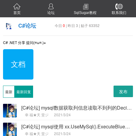
首页
论坛
SqlSugar教程
联系我们
C#论坛
今日
0
| 昨日 3 | 贴子 63352
C# .NET 分享 提问(≡ω≡.)※
文档
发布
最新
最新回复
[C#论坛] mysql数据获取列信息读取不到列的DecimalDigits 精度值 -
ゞ幸 福★天 堂ジ
2021/3/24
[C#论坛] mysql使用 xx.UseMySql().ExecuteBlueCopyAsync() 集合里字段是bool类型问题 -
ゞ幸 福★天 堂ジ
2021/3/24