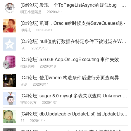
[C#论坛] 发现一个ToPageListAsync的疑似bug，求确认，求解决 -
啊王小璧隔是
2020/4/11
[C#论坛] 凯哥，Oracle啥时候支持SaveQueues呢 -
叩得儿
2020/3/31
[C#论坛] null值的行数据在特定条件下被过滤在Where里 -
..A..
2020/3/30
[C#论坛] 5.0.0.9 Aop.OnLogExecuting 事件失效 -
挨踢男神
2020/3/18
[C#论坛] 使用where 构造条件后进行分页查询异常(动态SQL+动态参数) -
疋疋
2020/3/11
[C#论坛] sugar 5.0 mysql 多表关联查询 Unknown column 'i.name' in 'where c -
守望0远方
2020/1/31
[C#论坛] db.Updateable(UpdateList) 当UpdateList count=0 时抛出异常 -
??
2020/1/14