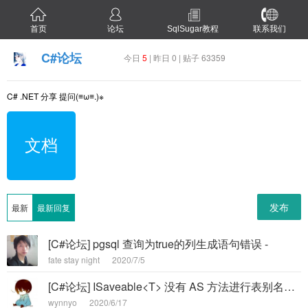
首页
论坛
SqlSugar教程
联系我们
C#论坛
今日
5
| 昨日 0 | 贴子 63359
C# .NET 分享 提问(≡ω≡.)※
文档
发布
最新
最新回复
[C#论坛] pgsql 查询为true的列生成语句错误 -
fate stay night
2020/7/5
[C#论坛] ISaveable<T> 没有 AS 方法进行表别名的映射, 个人给一个解决方案,不知道可不可行 -
wynnyo
2020/6/17