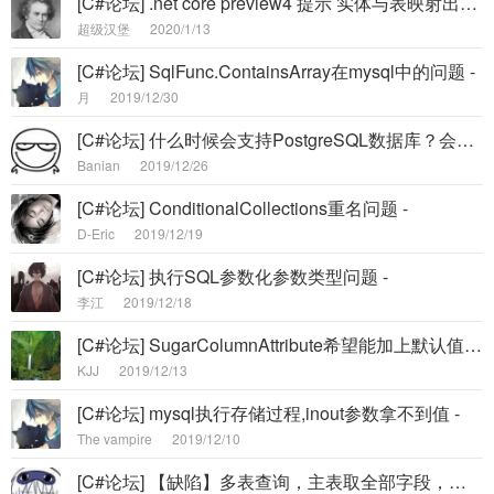
[C#论坛] .net core preview4 提示 实体与表映射出错。Bad IL format -
超级汉堡
2020/1/13
[C#论坛] SqlFunc.ContainsArray在mysql中的问题 -
月
2019/12/30
[C#论坛] 什么时候会支持PostgreSQL数据库？会考虑吗 -
Banian
2019/12/26
[C#论坛] ConditionalCollections重名问题 -
D-Eric
2019/12/19
[C#论坛] 执行SQL参数化参数类型问题 -
李江
2019/12/18
[C#论坛] SugarColumnAttribute希望能加上默认值的属性，以便Code First初始化表时有默认值 -
KJJ
2019/12/13
[C#论坛] mysql执行存储过程,inout参数拿不到值 -
The vampire
2019/12/10
[C#论坛] 【缺陷】多表查询，主表取全部字段，子表取部分字段缺陷。 -