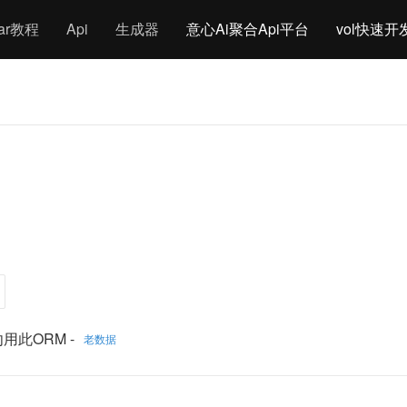
gar教程
Api
生成器
意心Ai聚合Api平台
vol快速开
用此ORM -
老数据