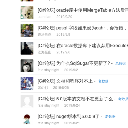
[C#论坛] oracle库中使用MergeTable方
uianqian
2019/9/20
[C#论坛] pgsql 字段如果设为cahr，会报错
道法自然
2019/9/9
[C#论坛] 在oracle数据库下建议弃用ExecuteRetu
沧海巫山
2019/9/6
[C#论坛] 为什么SqlSugar不更新了? -
老数据
fate stay night
2019/9/2
[C#论坛] 文档和程序对不上 -
老数据
蓝の衫
2019/8/26
[C#论坛] 5.0版本的文档不在更新了么 -
老数
fate stay night
2019/8/24
[C#论坛] nuget版本到5.0.0.9了 -
老数据
fate stay night
2019/8/21