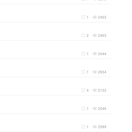
1
2453


2
2463


1
2444


1
2654


4
2122


1
2046


1
2589

