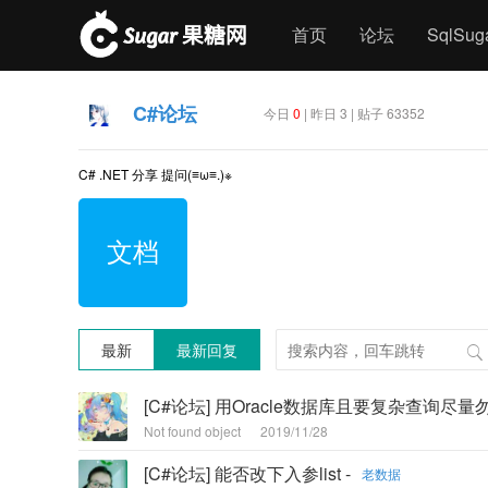
首页
论坛
SqlSu
C#论坛
今日
0
| 昨日 3 | 贴子 63352
C# .NET 分享 提问(≡ω≡.)※
文档
最新
最新回复
[C#论坛] 用Oracle数据库且要复杂查询尽量勿
Not found object
2019/11/28
[C#论坛] 能否改下入参list -
老数据