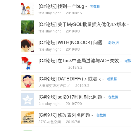
[C#论坛] 找到一个bug -
老数据
fate stay night
2019/8/15
[C#论坛] 关于MySQL批量插入优化4.x版本 -
fate stay night
2019/8/3
[C#论坛] WITH(NOLOCK) 问题 -
老数据
fate stay night
2019/8/3
[C#论坛] 在Task中全局过滤与AOP失效 -
老
2019/8/2
[C#论坛] DATEDIFF() > 或者 < -
老数据
人丑家穷农村户口ノ
2019/8/2
[C#论坛] sql2017时间对比问题 -
老数据
fate stay night
2019/7/20
[C#论坛] 修改表列名问题 -
老数据
37℃灰色空间
2019/7/8