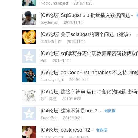
Not found object
2019/11/26
[C#论坛] SqlSugar 5.0 批量插入数据问题 -
boydenyol
2019/11/14
[C#论坛] 关于sqlsugar的两个问题（建议
①笙铕┊祢
2019/11/11
[C#论坛] sql读写分离出现数据库密码被截取
Bob
2019/11/11
[C#论坛] db.CodeFirst.InitTables 不支持UIn
fate stay night
2019/11/11
[C#论坛] 连接字符串,运行时变化的问题.密码丢
软件-陈璧
2019/10/22
[C#论坛] 这算不算是bug？ -
老数据
SugarBee
2019/10/21
[C#论坛] postgresql 12 -
老数据
fate stay night
2019/10/15