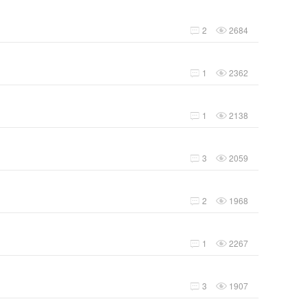
2
2684


1
2362


1
2138


3
2059


2
1968


1
2267


3
1907

