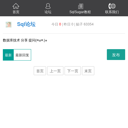
首页
论坛
SqlSugar教程
联系我们
Sql论坛
今日
0
| 昨日 0 | 贴子 63354
数据库技术 分享 提问(≡ω≡.)※
发布
最新
最新回复
首页
上一页
下一页
末页