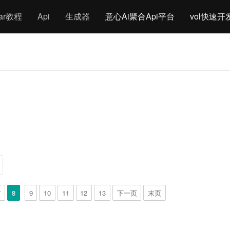
gar教程
Api
生成器
意心Ai聚合Api平台
vol快速开
7
8
9
10
11
12
13
下一页
末页