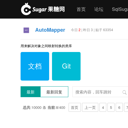
首页
论坛
SqlSu
AutoMapper
今日
2
| 昨日 3 | 贴子 63354
用来解决对象之间映射转换的类库
文档
Git
最新
最新回复
总共
:10000 条
当前
:8/400
首页
上一页
4
5
6