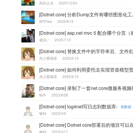
风轻云淡
2025/12/24
[Dotnet core] 分析Dump文件有哪些图形化工
WTFree
2025/9/15
[Dotnet core] asp.net mvc 5 
威流✅
2025/7/12
[Dotnet core] 替换文件中的字符串后、文
杰少爱喝茶
2025/5/15
[Dotnet core] 如何利用委托去实现管道
杰少爱喝茶
2025/5/15
[Dotnet core] 录制了一套net core微
蜗牛
2023/8/28
[Dotnet core] log4net写日志到数据库-
老数据
够钟
2023/4/9
[Dotnet core] Dotnet core部署后
够钟
2023/3/17