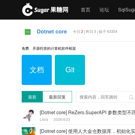
首页
论坛
SqlSu
Dotnet core
今日
2
| 昨日 3 | 贴子 63354
免费、开源托管的计算机软件框架
文档
Git
最新
最新回复
[Dotnet core] ReZero.SuperAPI 参数类型不
Libra
2026/4/23
[Dotnet core] 使用人大金仓数据库，初始化