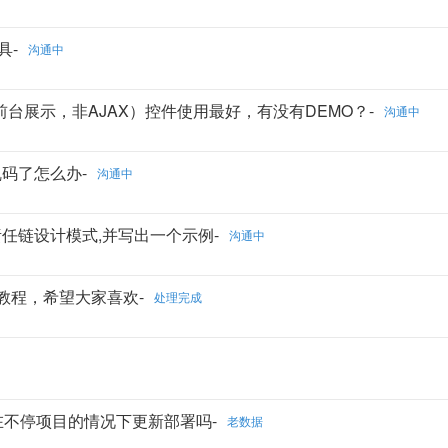
具-
沟通中
配合哪个分页（前台展示，非AJAX）控件使用最好，有没有DEMO？-
沟通中
件乱码了怎么办-
沟通中
模型责任链设计模式,并写出一个示例-
沟通中
服务视频教程，希望大家喜欢-
处理完成
的项目可以在不停项目的情况下更新部署吗-
老数据