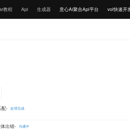
gar教程
Api
生成器
意心Ai聚合Api平台
vol快速开
匹配-
处理完成
实体出错-
沟通中