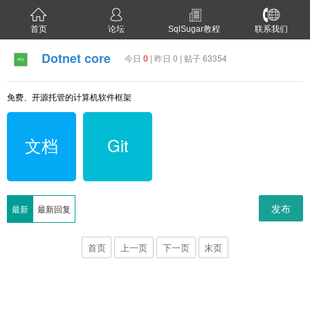
首页
论坛
SqlSugar教程
联系我们
Dotnet core
今日
0
| 昨日 0 | 贴子 63354
免费、开源托管的计算机软件框架
文档
Git
发布
最新
最新回复
首页
上一页
下一页
末页