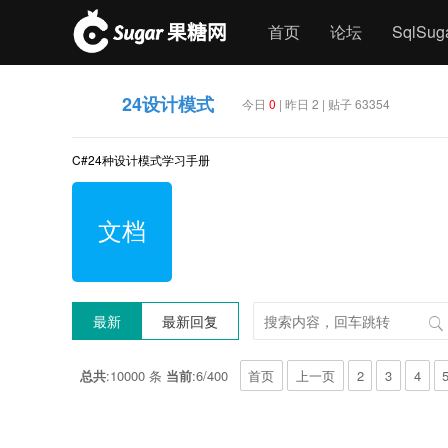
首页
论坛
SqlSu
24设计模式
今日
0
| 昨日 2 | 贴子 63354
C#24种设计模式学习手册
文档
最新
最新回复
总共
:10000 条
当前
:6/400
首页
上一页
2
3
4