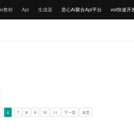
gar教程
Api
生成器
意心Ai聚合Api平台
vol快速开
5
6
7
8
9
10
11
下一页
末页