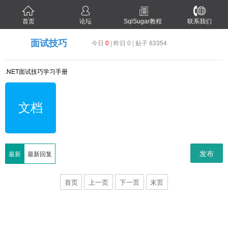
首页
论坛
SqlSugar教程
联系我们
面试技巧
今日
0
| 昨日 0 | 贴子 63354
.NET面试技巧学习手册
文档
发布
最新
最新回复
首页
上一页
下一页
末页