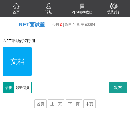
首页
论坛
SqlSugar教程
联系我们
.NET面试题
今日
0
| 昨日 0 | 贴子 63354
.NET面试题学习手册
文档
发布
最新
最新回复
首页
上一页
下一页
末页