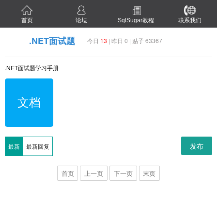
首页
论坛
SqlSugar教程
联系我们
.NET面试题
今日
13
| 昨日 0 | 贴子 63367
.NET面试题学习手册
文档
发布
最新
最新回复
首页
上一页
下一页
末页