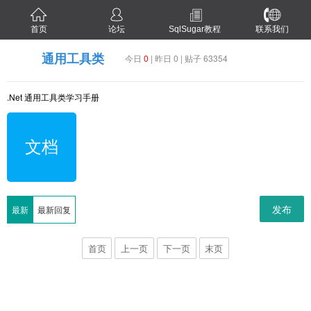
首页
论坛
SqlSugar教程
联系我们
通用工具类
今日
0
| 昨日 0 | 贴子 63354
.Net 通用工具类学习手册
文档
发布
最新
最新回复
首页
上一页
下一页
末页