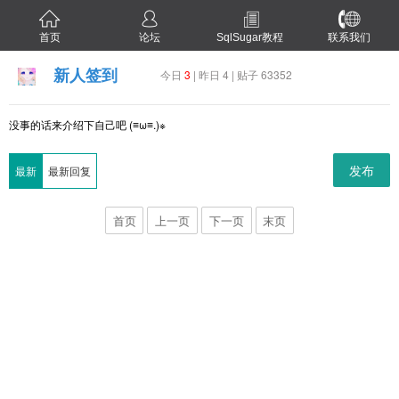
首页
论坛
SqlSugar教程
联系我们
新人签到
今日
3
| 昨日 4 | 贴子 63352
没事的话来介绍下自己吧 (≡ω≡.)※
发布
最新
最新回复
首页
上一页
下一页
末页