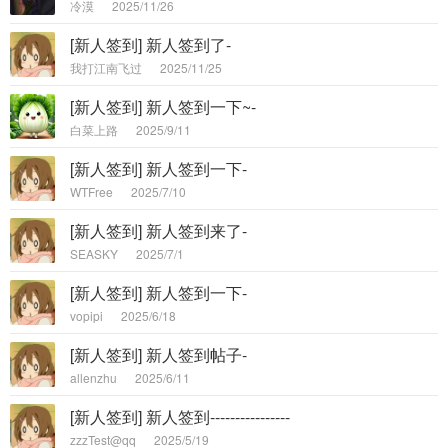
冷漠
2025/11/26
[新人签到] 新人签到了-
我打江南飞过
2025/11/25
[新人签到] 新人签到一下~-
白菜上路
2025/9/11
[新人签到] 新人签到一下-
WTFree
2025/7/10
[新人签到] 新人签到来了-
SEASKY
2025/7/1
[新人签到] 新人签到一下-
vopipi
2025/6/18
[新人签到] 新人签到帖子-
allenzhu
2025/6/11
[新人签到] 新人签到----------------
zzzTest@qq
2025/5/19