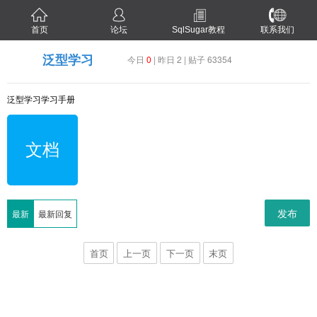
首页
论坛
SqlSugar教程
联系我们
泛型学习
今日
0
| 昨日 2 | 贴子 63354
泛型学习学习手册
文档
发布
最新
最新回复
首页
上一页
下一页
末页