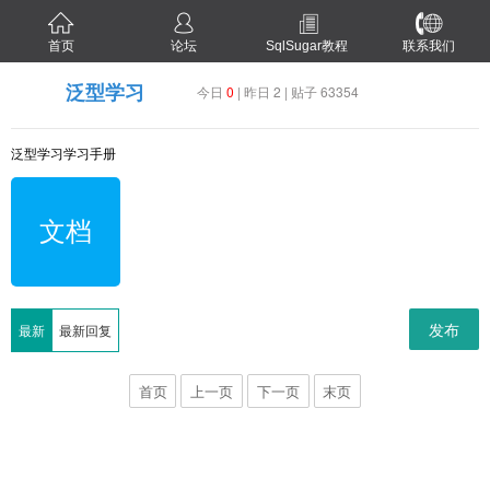
首页
论坛
SqlSugar教程
联系我们
泛型学习
今日
0
| 昨日 2 | 贴子 63354
泛型学习学习手册
文档
发布
最新
最新回复
首页
上一页
下一页
末页