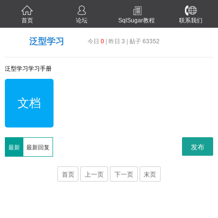
首页
论坛
SqlSugar教程
联系我们
泛型学习
今日
0
| 昨日 3 | 贴子 63352
泛型学习学习手册
文档
发布
最新
最新回复
首页
上一页
下一页
末页