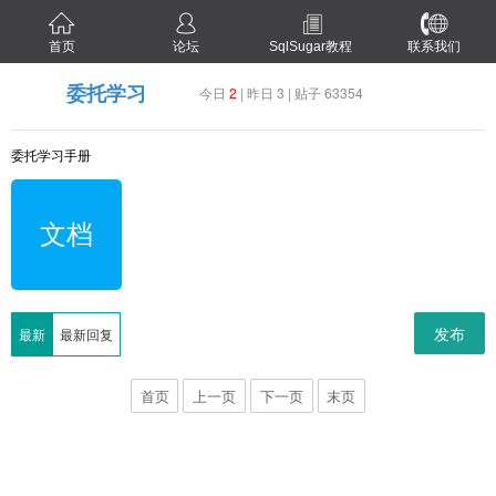
首页
论坛
SqlSugar教程
联系我们
委托学习
今日
2
| 昨日 3 | 贴子 63354
委托学习手册
文档
发布
最新
最新回复
首页
上一页
下一页
末页