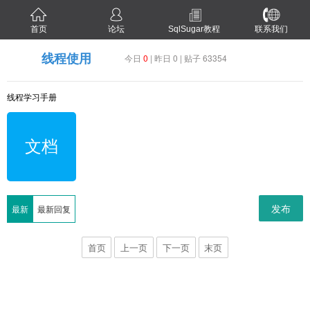
首页
论坛
SqlSugar教程
联系我们
线程使用
今日
0
| 昨日 0 | 贴子 63354
线程学习手册
文档
发布
最新
最新回复
首页
上一页
下一页
末页